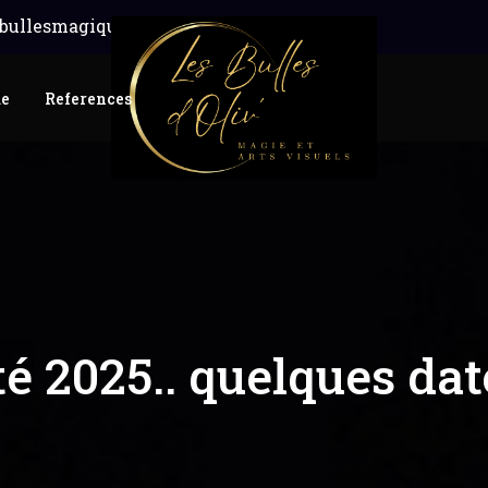
ullesmagiques.fr
me
References
té 2025.. quelques dat