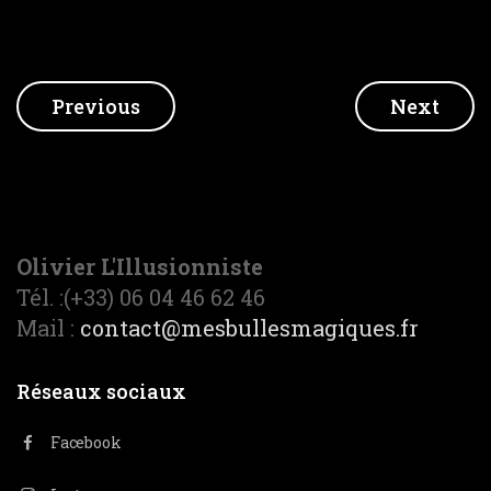
Navigation
Previous
Next
de
l’article
Olivier L'Illusionniste
Tél. :(+33) 06 04 46 62 46
Mail :
contact@mesbullesmagiques.fr
Réseaux sociaux
Facebook